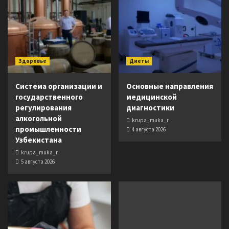
Здоровье
Диеты
Система организации и
Основные направления
государственного
медицинской
регулирования
диагностики
алкогольной
krupa_muka_r
промышленности
4 августа 2026
Узбекистана
krupa_muka_r
5 августа 2026