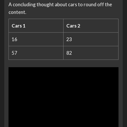
A concluding thought about cars to round off the
content.
Cars 1
Cars 2
16
23
57
82