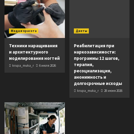
Мода и красота
Диеты
Техники наращивания
Реабилитация при
и архитектурного
наркозависимости:
моделирования ногтей
программы 12 шагов,
терапия,
krupa_muka_r
6 июля 2026
ресоциализация,
анонимность и
долгосрочные исходы
krupa_muka_r
28 июня 2026