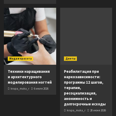
Мода и красота
Диеты
Техники наращивания
Реабилитация при
и архитектурного
наркозависимости:
моделирования ногтей
программы 12 шагов,
терапия,
krupa_muka_r
6 июля 2026
ресоциализация,
анонимность и
долгосрочные исходы
krupa_muka_r
28 июня 2026