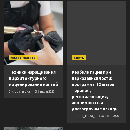
Мода и красота
Диеты
Техники наращивания
Реабилитация при
и архитектурного
наркозависимости:
моделирования ногтей
программы 12 шагов,
терапия,
krupa_muka_r
6 июля 2026
ресоциализация,
анонимность и
долгосрочные исходы
krupa_muka_r
28 июня 2026