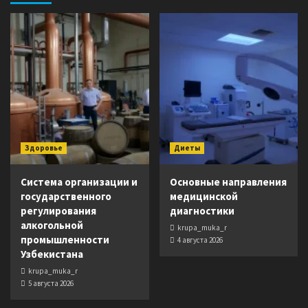
Здоровье
Диеты
Система организации и
Основные направления
государственного
медицинской
регулирования
диагностики
алкогольной
krupa_muka_r
промышленности
4 августа 2026
Узбекистана
krupa_muka_r
5 августа 2026