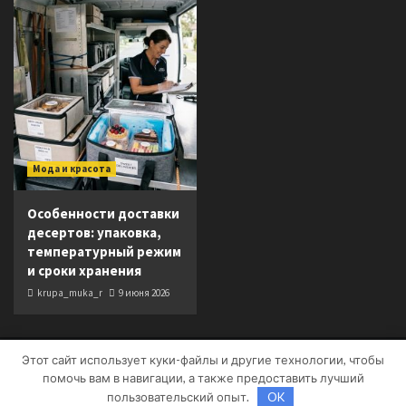
Мода и красота
Особенности доставки
десертов: упаковка,
температурный режим
и сроки хранения
krupa_muka_r
9 июня 2026
Этот сайт использует куки-файлы и другие технологии, чтобы
Copyright © Все права защищены.
|
CoverNews
от AF
помочь вам в навигации, а также предоставить лучший
themes.
пользовательский опыт.
OK