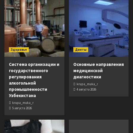
Здоровье
Диеты
Система организации и
Основные направления
государственного
медицинской
регулирования
диагностики
алкогольной
krupa_muka_r
промышленности
4 августа 2026
Узбекистана
krupa_muka_r
5 августа 2026