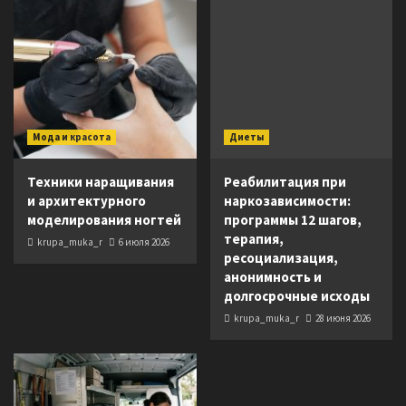
Мода и красота
Диеты
Техники наращивания
Реабилитация при
и архитектурного
наркозависимости:
моделирования ногтей
программы 12 шагов,
терапия,
krupa_muka_r
6 июля 2026
ресоциализация,
анонимность и
долгосрочные исходы
krupa_muka_r
28 июня 2026