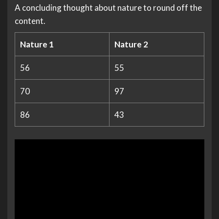
A concluding thought about nature to round off the
content.
Nature 1
Nature 2
56
55
70
97
86
43