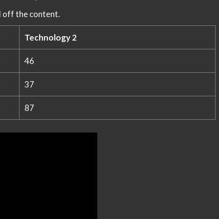
 off the content.
Technology 2
46
37
87