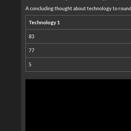
A concluding thought about technology to round
Technology 1
83
77
5