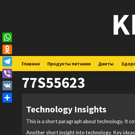
Перейти
K
к
содержимому
WhatsApp
Odnoklassniki
Главная
Продукты питания
Диеты
Здор
Telegram
77S55623
Viber
VK
Technology Insights
Отправить
This is a short paragraph about technology. It c
Another short insight into technology. Key ideas 