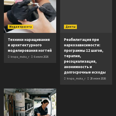
Мода и красота
Диеты
Техники наращивания
Реабилитация при
и архитектурного
наркозависимости:
моделирования ногтей
программы 12 шагов,
терапия,
krupa_muka_r
6 июля 2026
ресоциализация,
анонимность и
долгосрочные исходы
krupa_muka_r
28 июня 2026