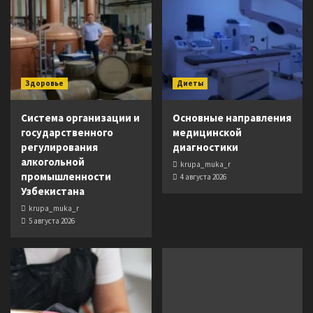
Здоровье
Диеты
Система организации и
Основные направления
государственного
медицинской
регулирования
диагностики
алкогольной
krupa_muka_r
промышленности
4 августа 2026
Узбекистана
krupa_muka_r
5 августа 2026