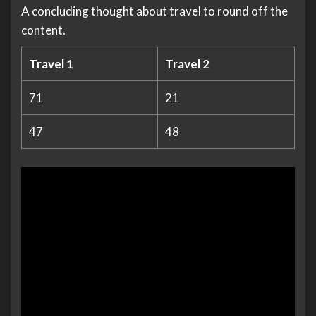
A concluding thought about travel to round off the
content.
Travel 1
Travel 2
71
21
47
48