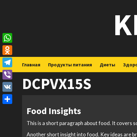
Перейти
K
к
содержимому
WhatsApp
Odnoklassniki
Главная
Продукты питания
Диеты
Здор
Telegram
DCPVX15S
Viber
VK
Food Insights
Отправить
This is a short paragraph about food. It covers 
Another short insight into food. Key ideas are br