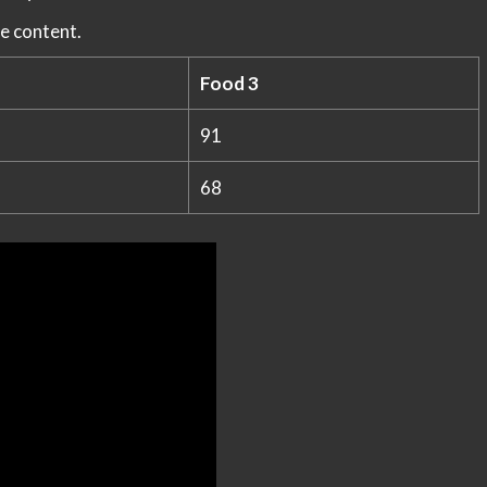
e content.
Food 3
91
68