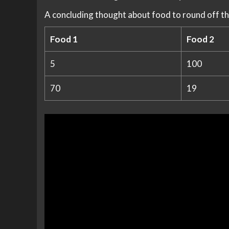
A concluding thought about food to round off th
Food 1
Food 2
5
100
70
19