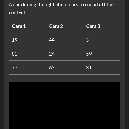
A concluding thought about cars to round off the
content.
Cars 1
Cars 2
Cars 3
19
44
3
81
24
59
77
63
31