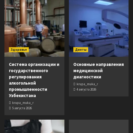
Здоровье
Диеты
Система организации и
Основные направления
государственного
медицинской
регулирования
диагностики
алкогольной
krupa_muka_r
промышленности
4 августа 2026
Узбекистана
krupa_muka_r
5 августа 2026