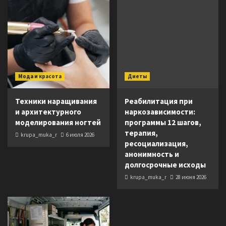
Мода и красота
Диеты
Техники наращивания
Реабилитация при
и архитектурного
наркозависимости:
моделирования ногтей
программы 12 шагов,
терапия,
krupa_muka_r
6 июля 2026
ресоциализация,
анонимность и
долгосрочные исходы
krupa_muka_r
28 июня 2026