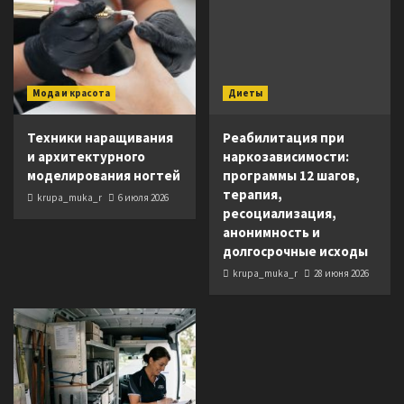
Мода и красота
Диеты
Техники наращивания
Реабилитация при
и архитектурного
наркозависимости:
моделирования ногтей
программы 12 шагов,
терапия,
krupa_muka_r
6 июля 2026
ресоциализация,
анонимность и
долгосрочные исходы
krupa_muka_r
28 июня 2026