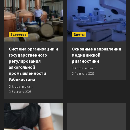
Здоровье
Диеты
Система организации и
Основные направления
государственного
медицинской
регулирования
диагностики
алкогольной
krupa_muka_r
промышленности
4 августа 2026
Узбекистана
krupa_muka_r
5 августа 2026