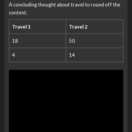
A concluding thought about travel to round off the
content.
Travel 1
Travel 2
18
50
4
14