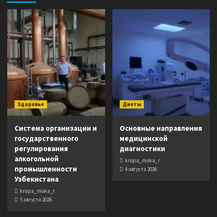
Здоровье
Диеты
Система организации и
Основные направления
государственного
медицинской
регулирования
диагностики
алкогольной
krupa_muka_r
промышленности
4 августа 2026
Узбекистана
krupa_muka_r
5 августа 2026