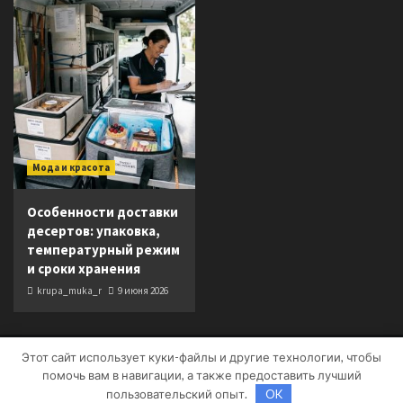
Мода и красота
Особенности доставки
десертов: упаковка,
температурный режим
и сроки хранения
krupa_muka_r
9 июня 2026
Этот сайт использует куки-файлы и другие технологии, чтобы
Copyright © Все права защищены.
|
CoverNews
от AF
помочь вам в навигации, а также предоставить лучший
themes.
пользовательский опыт.
OK