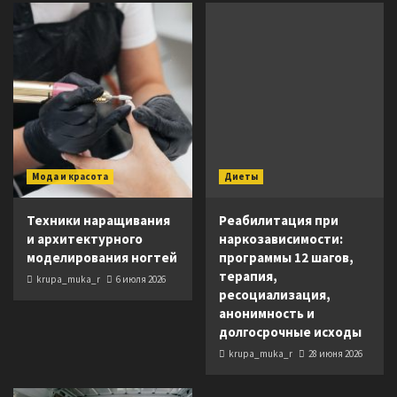
Мода и красота
Диеты
Техники наращивания
Реабилитация при
и архитектурного
наркозависимости:
моделирования ногтей
программы 12 шагов,
терапия,
krupa_muka_r
6 июля 2026
ресоциализация,
анонимность и
долгосрочные исходы
krupa_muka_r
28 июня 2026