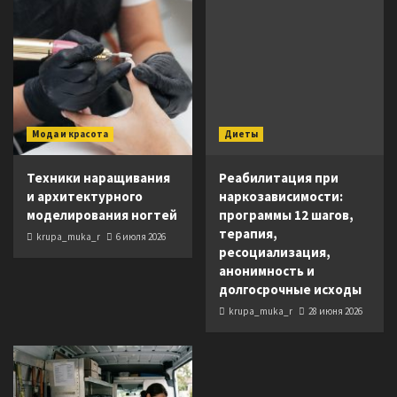
Мода и красота
Диеты
Техники наращивания
Реабилитация при
и архитектурного
наркозависимости:
моделирования ногтей
программы 12 шагов,
терапия,
krupa_muka_r
6 июля 2026
ресоциализация,
анонимность и
долгосрочные исходы
krupa_muka_r
28 июня 2026