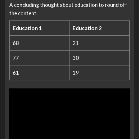
A concluding thought about education to round off
the content.
Education 1
Education 2
68
21
77
30
61
19