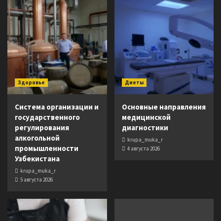
Здоровье
Диеты
Система организации и
Основные направления
государственного
медицинской
регулирования
диагностики
алкогольной
krupa_muka_r
промышленности
4 августа 2026
Узбекистана
krupa_muka_r
5 августа 2026