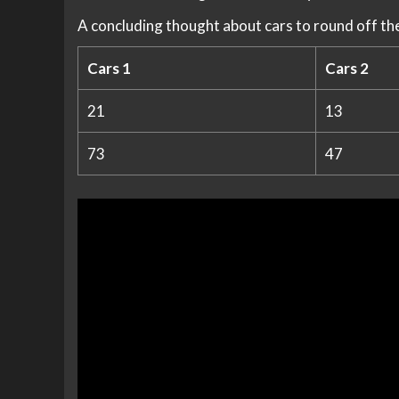
A concluding thought about cars to round off th
Cars 1
Cars 2
21
13
73
47