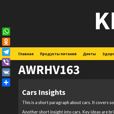
Перейти
K
к
содержимому
WhatsApp
Odnoklassniki
Главная
Продукты питания
Диеты
Здор
Telegram
AWRHV163
Viber
VK
Cars Insights
Отправить
This is a short paragraph about cars. It covers s
Another short insight into cars. Key ideas are br