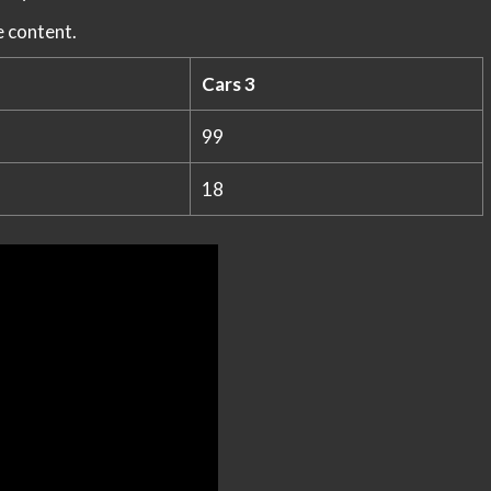
e content.
Cars 3
99
18