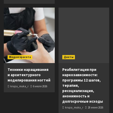
Мода и красота
Диеты
Техники наращивания
Реабилитация при
и архитектурного
наркозависимости:
моделирования ногтей
программы 12 шагов,
терапия,
krupa_muka_r
6 июля 2026
ресоциализация,
анонимность и
долгосрочные исходы
krupa_muka_r
28 июня 2026