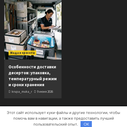
Мода и красота
Особенности доставки
десертов: упаковка,
температурный режим
и сроки хранения
krupa_muka_r
9 июня 2026
Этот сайт использует куки-файлы и другие технологии, чтобы
Copyright © Все права защищены.
|
CoverNews
от AF
помочь вам в навигации, а также предоставить лучший
themes.
пользовательский опыт.
OK