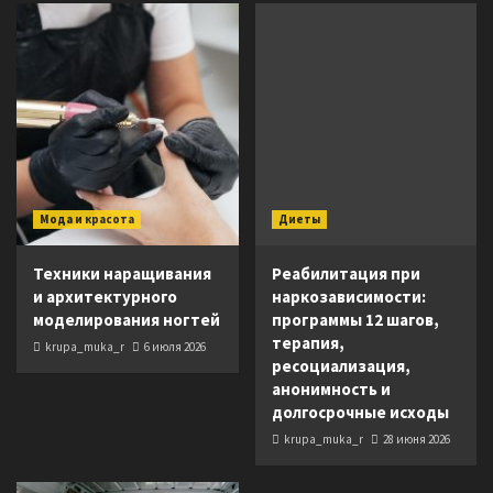
Мода и красота
Диеты
Техники наращивания
Реабилитация при
и архитектурного
наркозависимости:
моделирования ногтей
программы 12 шагов,
терапия,
krupa_muka_r
6 июля 2026
ресоциализация,
анонимность и
долгосрочные исходы
krupa_muka_r
28 июня 2026