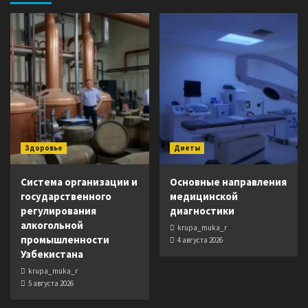
Здоровье
Диеты
Система организации и
Основные направления
государственного
медицинской
регулирования
диагностики
алкогольной
krupa_muka_r
промышленности
4 августа 2026
Узбекистана
krupa_muka_r
5 августа 2026