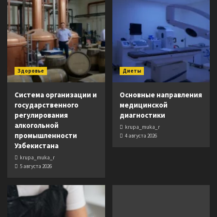
Здоровье
Диеты
Система организации и
Основные направления
государственного
медицинской
регулирования
диагностики
алкогольной
krupa_muka_r
промышленности
4 августа 2026
Узбекистана
krupa_muka_r
5 августа 2026