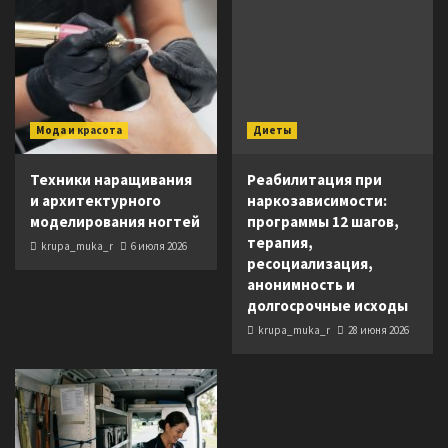
Мода и красота
Диеты
Техники наращивания
Реабилитация при
и архитектурного
наркозависимости:
моделирования ногтей
программы 12 шагов,
терапия,
krupa_muka_r
6 июля 2026
ресоциализация,
анонимность и
долгосрочные исходы
krupa_muka_r
28 июня 2026