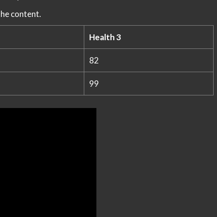
the content.
Health 3
82
99