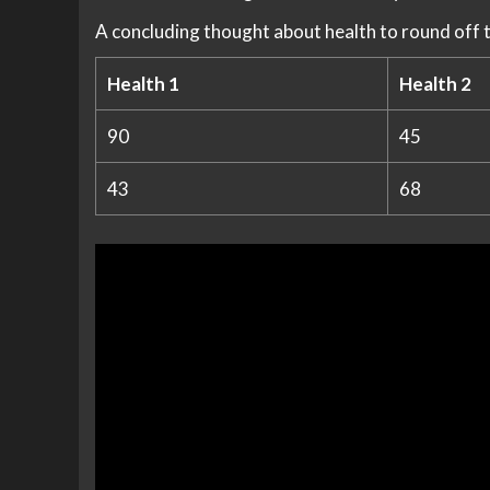
A concluding thought about health to round off 
Health 1
Health 2
90
45
43
68