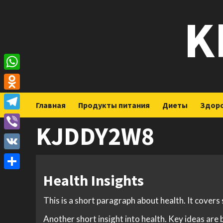
Перейти
K
к
содержимому
WhatsApp
Odnoklassniki
Главная
Продукты питания
Диеты
Здор
Telegram
KJDDY2W8
Viber
VK
Health Insights
Отправить
This is a short paragraph about health. It covers
Another short insight into health. Key ideas are 