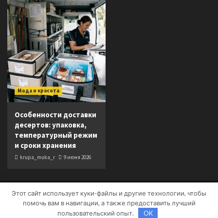
Мода и красота
Особенности доставки
десертов: упаковка,
температурный режим
и сроки хранения
krupa_muka_r
9 июня 2026
Этот сайт использует куки-файлы и другие технологии, чтобы
Copyright © Все права защищены.
|
CoverNews
от AF
помочь вам в навигации, а также предоставить лучший
themes.
пользовательский опыт.
OK