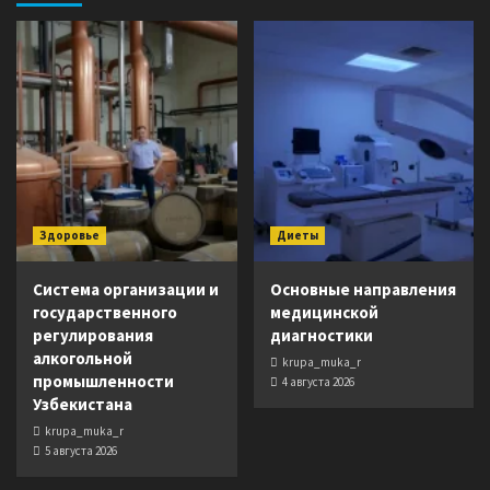
Здоровье
Диеты
Система организации и
Основные направления
государственного
медицинской
регулирования
диагностики
алкогольной
krupa_muka_r
промышленности
4 августа 2026
Узбекистана
krupa_muka_r
5 августа 2026