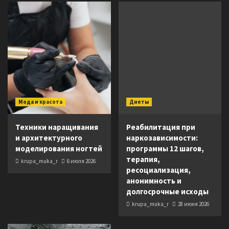
Мода и красота
Диеты
Техники наращивания
Реабилитация при
и архитектурного
наркозависимости:
моделирования ногтей
программы 12 шагов,
терапия,
krupa_muka_r
6 июля 2026
ресоциализация,
анонимность и
долгосрочные исходы
krupa_muka_r
28 июня 2026