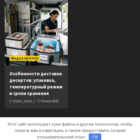
Мода и красота
Особенности доставки
десертов: упаковка,
температурный режим
и сроки хранения
krupa_muka_r
9 июня 2026
Этот сайт использует куки-файлы и другие технологии, чтобы
Copyright © Все права защищены.
|
CoverNews
от AF
помочь вам в навигации, а также предоставить лучший
themes.
пользовательский опыт.
OK