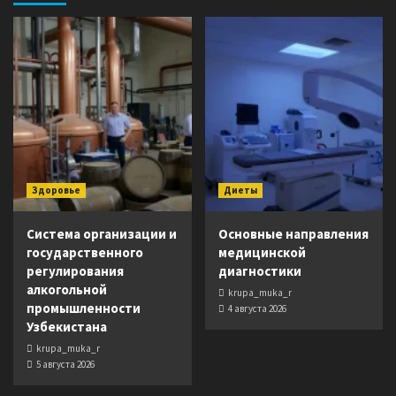
Здоровье
Диеты
Система организации и
Основные направления
государственного
медицинской
регулирования
диагностики
алкогольной
krupa_muka_r
промышленности
4 августа 2026
Узбекистана
krupa_muka_r
5 августа 2026