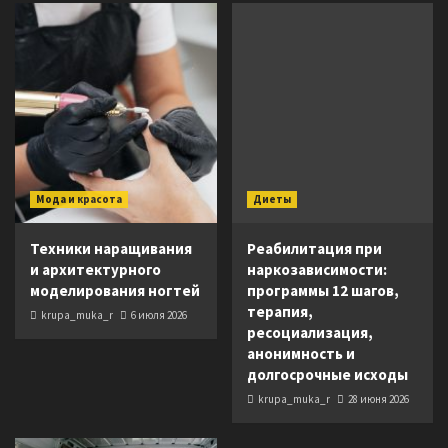
Мода и красота
Диеты
Техники наращивания
Реабилитация при
и архитектурного
наркозависимости:
моделирования ногтей
программы 12 шагов,
терапия,
krupa_muka_r
6 июля 2026
ресоциализация,
анонимность и
долгосрочные исходы
krupa_muka_r
28 июня 2026