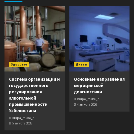
Здоровье
Диеты
Система организации и
Основные направления
государственного
медицинской
регулирования
диагностики
алкогольной
krupa_muka_r
промышленности
4 августа 2026
Узбекистана
krupa_muka_r
5 августа 2026