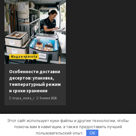
Мода и красота
Особенности доставки
десертов: упаковка,
температурный режим
и сроки хранения
krupa_muka_r
9 июня 2026
Этот сайт использует куки-файлы и другие технологии, чтобы
Copyright © Все права защищены.
|
CoverNews
от AF
помочь вам в навигации, а также предоставить лучший
themes.
пользовательский опыт.
OK