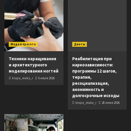
Мода и красота
Диеты
Техники наращивания
Реабилитация при
и архитектурного
наркозависимости:
моделирования ногтей
программы 12 шагов,
терапия,
krupa_muka_r
6 июля 2026
ресоциализация,
анонимность и
долгосрочные исходы
krupa_muka_r
28 июня 2026