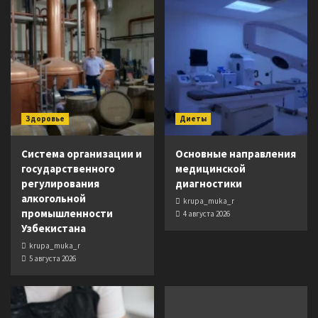
Здоровье
Диеты
Система организации и
Основные направления
государственного
медицинской
регулирования
диагностики
алкогольной
krupa_muka_r
промышленности
4 августа 2026
Узбекистана
krupa_muka_r
5 августа 2026