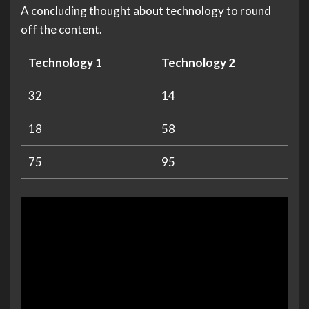
A concluding thought about technology to round
off the content.
Technology 1
Technology 2
32
14
18
58
75
95