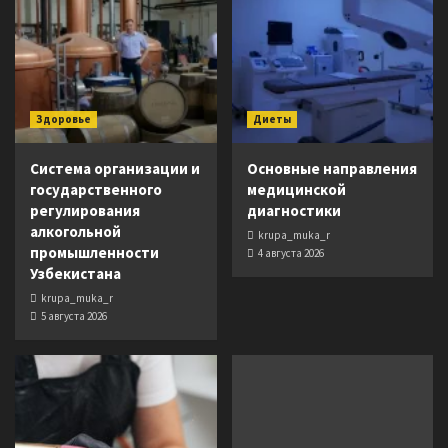
Здоровье
Диеты
Система организации и
Основные направления
государственного
медицинской
регулирования
диагностики
алкогольной
krupa_muka_r
промышленности
4 августа 2026
Узбекистана
krupa_muka_r
5 августа 2026