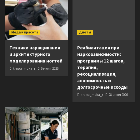
Мода и красота
Диеты
Техники наращивания
Реабилитация при
и архитектурного
наркозависимости:
моделирования ногтей
программы 12 шагов,
терапия,
krupa_muka_r
6 июля 2026
ресоциализация,
анонимность и
долгосрочные исходы
krupa_muka_r
28 июня 2026