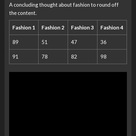
A concluding thought about fashion to round off
the content.
Fashion 1
Fashion 2
Fashion 3
Fashion 4
89
51
47
36
91
78
82
98