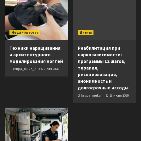
Мода и красота
Диеты
Техники наращивания
Реабилитация при
и архитектурного
наркозависимости:
моделирования ногтей
программы 12 шагов,
терапия,
krupa_muka_r
6 июля 2026
ресоциализация,
анонимность и
долгосрочные исходы
krupa_muka_r
28 июня 2026