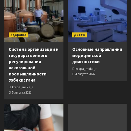
Здоровье
Диеты
Система организации и
Основные направления
государственного
медицинской
регулирования
диагностики
алкогольной
krupa_muka_r
промышленности
4 августа 2026
Узбекистана
krupa_muka_r
5 августа 2026