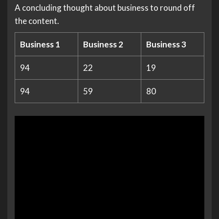
A concluding thought about business to round off
the content.
Business 1
Business 2
Business 3
94
22
19
94
59
80