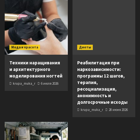
Мода и красота
Диеты
Техники наращивания
Реабилитация при
и архитектурного
наркозависимости:
моделирования ногтей
программы 12 шагов,
терапия,
krupa_muka_r
6 июля 2026
ресоциализация,
анонимность и
долгосрочные исходы
krupa_muka_r
28 июня 2026