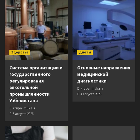
Здоровье
Диеты
Система организации и
Основные направления
государственного
медицинской
регулирования
диагностики
алкогольной
krupa_muka_r
промышленности
4 августа 2026
Узбекистана
krupa_muka_r
5 августа 2026