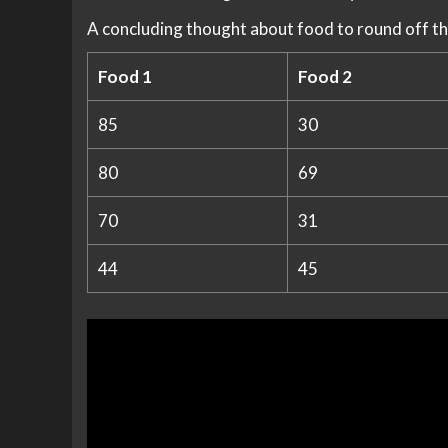
A concluding thought about food to round off th
Food 1
Food 2
85
30
80
69
70
31
44
45