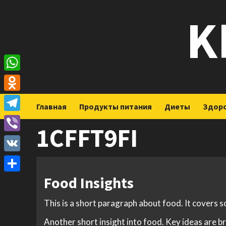
Перейти
K
к
содержимому
WhatsApp
Odnoklassniki
Главная
Продукты питания
Диеты
Здор
Telegram
1CFFT9FI
Viber
VK
Food Insights
Отправить
This is a short paragraph about food. It covers 
Another short insight into food. Key ideas are br