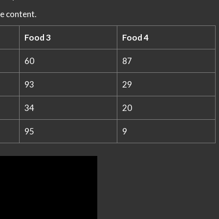
e content.
Food 3
Food 4
60
87
93
29
34
20
95
9