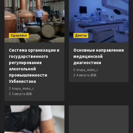
Здоровье
Диеты
Система организации и
Основные направления
государственного
медицинской
регулирования
диагностики
алкогольной
krupa_muka_r
промышленности
4 августа 2026
Узбекистана
krupa_muka_r
5 августа 2026