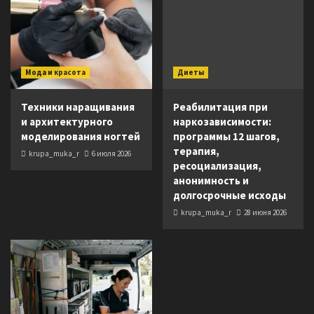
Мода и красота
Диеты
Техники наращивания
Реабилитация при
и архитектурного
наркозависимости:
моделирования ногтей
программы 12 шагов,
терапия,
krupa_muka_r
6 июля 2026
ресоциализация,
анонимность и
долгосрочные исходы
krupa_muka_r
28 июня 2026