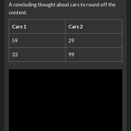
A concluding thought about cars to round off the
content.
Cars 1
Cars 2
59
29
33
99