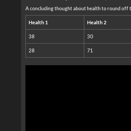
A concluding thought about health to round off 
Health 1
Health 2
38
30
28
71