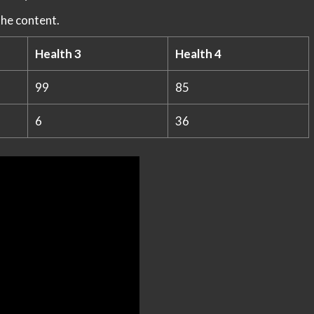
the content.
Health 3
Health 4
99
85
6
36