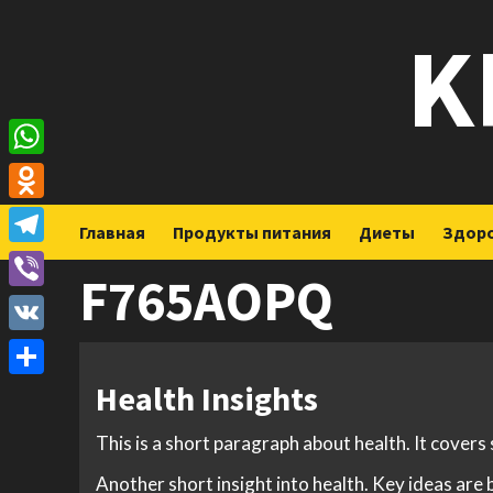
Перейти
K
к
содержимому
WhatsApp
Odnoklassniki
Главная
Продукты питания
Диеты
Здор
Telegram
F765AOPQ
Viber
VK
Health Insights
Отправить
This is a short paragraph about health. It covers
Another short insight into health. Key ideas are 