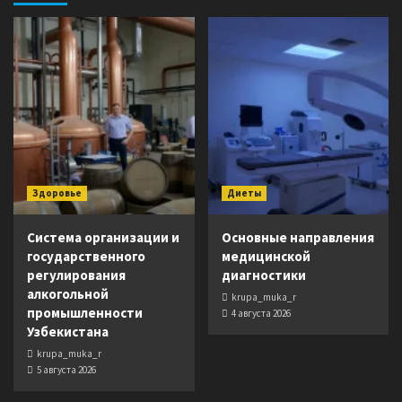
Здоровье
Диеты
Система организации и
Основные направления
государственного
медицинской
регулирования
диагностики
алкогольной
krupa_muka_r
промышленности
4 августа 2026
Узбекистана
krupa_muka_r
5 августа 2026