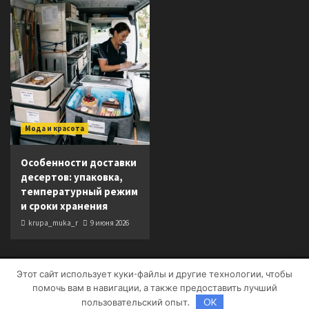
Мода и красота
Особенности доставки
десертов: упаковка,
температурный режим
и сроки хранения
krupa_muka_r
9 июня 2026
Этот сайт использует куки-файлы и другие технологии, чтобы
Copyright © Все права защищены.
|
CoverNews
от AF
помочь вам в навигации, а также предоставить лучший
themes.
пользовательский опыт.
OK