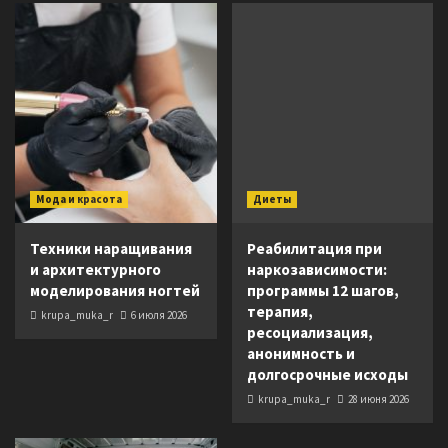
Мода и красота
Диеты
Техники наращивания
Реабилитация при
и архитектурного
наркозависимости:
моделирования ногтей
программы 12 шагов,
терапия,
krupa_muka_r
6 июля 2026
ресоциализация,
анонимность и
долгосрочные исходы
krupa_muka_r
28 июня 2026