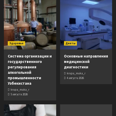
Здоровье
Диеты
Система организации и
Основные направления
государственного
медицинской
регулирования
диагностики
алкогольной
krupa_muka_r
промышленности
4 августа 2026
Узбекистана
krupa_muka_r
5 августа 2026