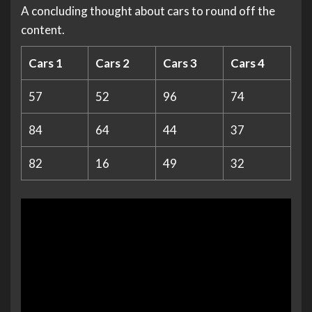
A concluding thought about cars to round off the
content.
Cars 1
Cars 2
Cars 3
Cars 4
57
52
96
74
84
64
44
37
82
16
49
32