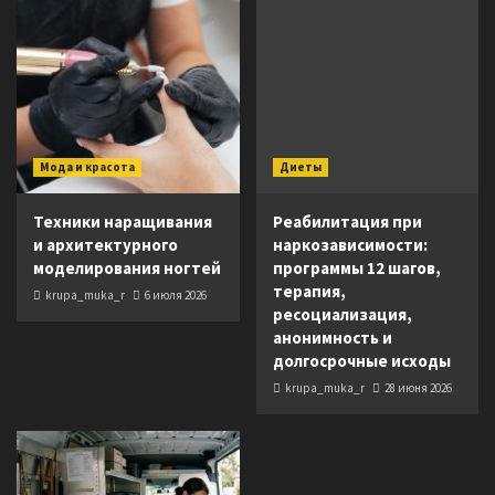
Мода и красота
Диеты
Техники наращивания
Реабилитация при
и архитектурного
наркозависимости:
моделирования ногтей
программы 12 шагов,
терапия,
krupa_muka_r
6 июля 2026
ресоциализация,
анонимность и
долгосрочные исходы
krupa_muka_r
28 июня 2026