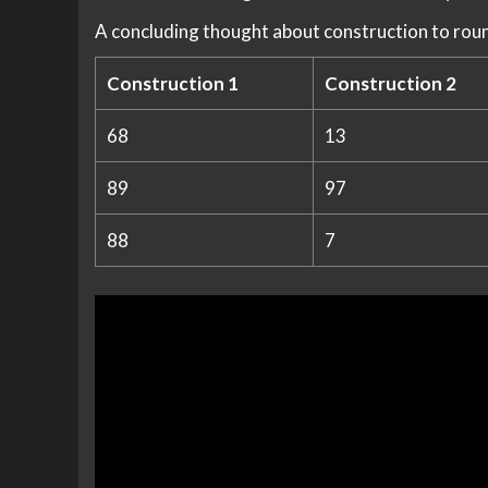
A concluding thought about construction to roun
Construction 1
Construction 2
68
13
89
97
88
7