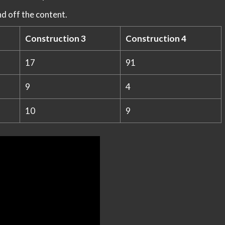
d off the content.
Construction 3
Construction 4
17
91
9
4
10
9