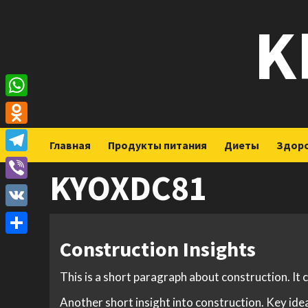
Перейти
K
к
содержимому
WhatsApp
Odnoklassniki
Главная
Продукты питания
Диеты
Здор
Telegram
KYOXDC81
Viber
VK
Construction Insights
Отправить
This is a short paragraph about construction. It
Another short insight into construction. Key idea