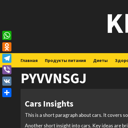
Перейти
K
к
содержимому
WhatsApp
Odnoklassniki
Главная
Продукты питания
Диеты
Здор
Telegram
PYVVNSGJ
Viber
VK
Cars Insights
Отправить
This is a short paragraph about cars. It covers s
Another short insight into cars. Key ideas are br