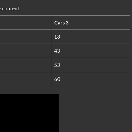
e content.
Cars 3
18
43
53
60