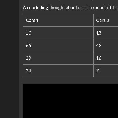
A concluding thought about cars to round off th
Cars 1
Cars 2
10
13
66
48
39
16
24
71