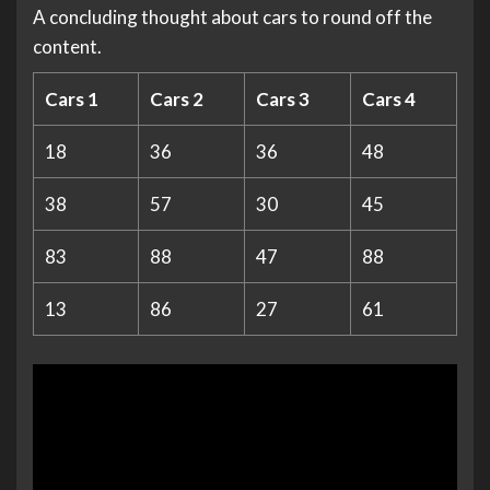
A concluding thought about cars to round off the
content.
Cars 1
Cars 2
Cars 3
Cars 4
18
36
36
48
38
57
30
45
83
88
47
88
13
86
27
61