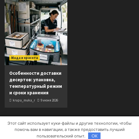
Мода и красота
Особенности доставки
десертов: упаковка,
температурный режим
и сроки хранения
krupa_muka_r
9 июня 2026
Этот сайт использует куки-файлы и другие технологии, чтобы
Copyright © Все права защищены.
|
CoverNews
от AF
помочь вам в навигации, а также предоставить лучший
themes.
пользовательский опыт.
OK