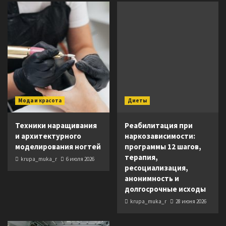
Мода и красота
Диеты
Техники наращивания
Реабилитация при
и архитектурного
наркозависимости:
моделирования ногтей
программы 12 шагов,
терапия,
krupa_muka_r
6 июля 2026
ресоциализация,
анонимность и
долгосрочные исходы
krupa_muka_r
28 июня 2026