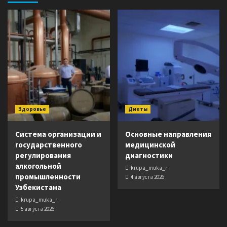
Здоровье
Диеты
Система организации и
Основные направления
государственного
медицинской
регулирования
диагностики
алкогольной
krupa_muka_r
промышленности
4 августа 2026
Узбекистана
krupa_muka_r
5 августа 2026