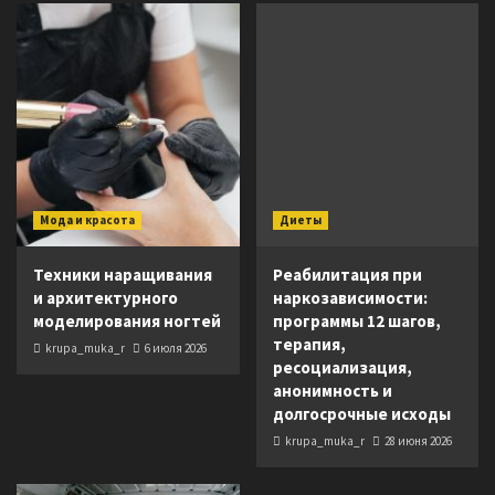
Мода и красота
Диеты
Техники наращивания
Реабилитация при
и архитектурного
наркозависимости:
моделирования ногтей
программы 12 шагов,
терапия,
krupa_muka_r
6 июля 2026
ресоциализация,
анонимность и
долгосрочные исходы
krupa_muka_r
28 июня 2026