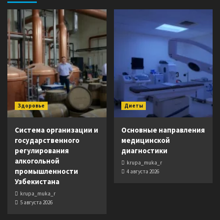
Здоровье
Диеты
Система организации и
Основные направления
государственного
медицинской
регулирования
диагностики
алкогольной
krupa_muka_r
промышленности
4 августа 2026
Узбекистана
krupa_muka_r
5 августа 2026