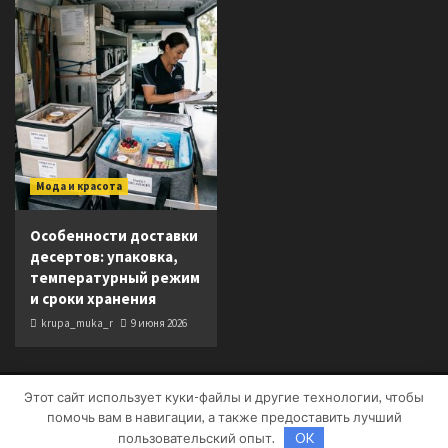
Мода и красота
Особенности доставки
десертов: упаковка,
температурный режим
и сроки хранения
krupa_muka_r
9 июня 2026
Этот сайт использует куки-файлы и другие технологии, чтобы
Copyright © Все права защищены.
|
CoverNews
от AF
помочь вам в навигации, а также предоставить лучший
themes.
пользовательский опыт.
OK