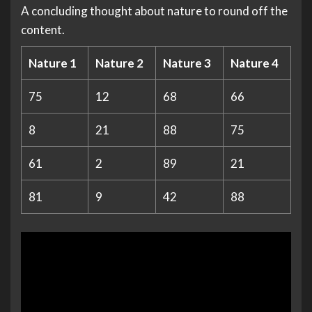
A concluding thought about nature to round off the
content.
Nature 1
Nature 2
Nature 3
Nature 4
75
12
68
66
8
21
88
75
61
2
89
21
81
9
42
88