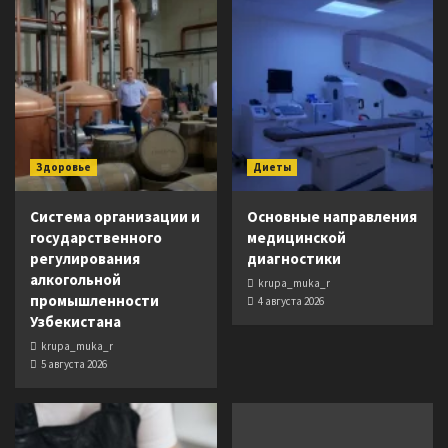
Здоровье
Диеты
Система организации и
Основные направления
государственного
медицинской
регулирования
диагностики
алкогольной
krupa_muka_r
промышленности
4 августа 2026
Узбекистана
krupa_muka_r
5 августа 2026