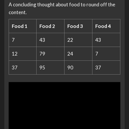
A concluding thought about food to round off the
content.
Food 1
Food 2
Food 3
Food 4
7
43
22
43
12
79
24
7
37
95
90
37