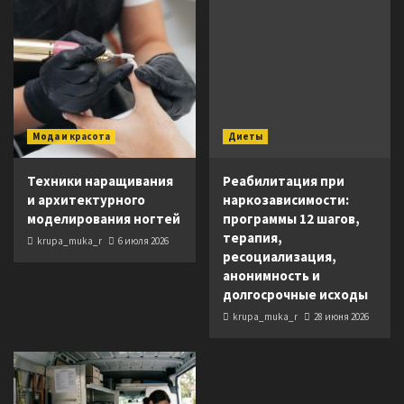
Мода и красота
Диеты
Техники наращивания
Реабилитация при
и архитектурного
наркозависимости:
моделирования ногтей
программы 12 шагов,
терапия,
krupa_muka_r
6 июля 2026
ресоциализация,
анонимность и
долгосрочные исходы
krupa_muka_r
28 июня 2026