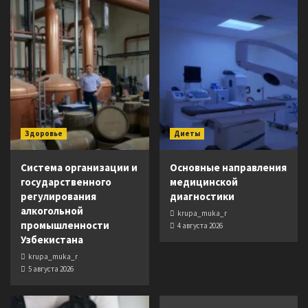
Здоровье
Диеты
Система организации и
Основные направления
государственного
медицинской
регулирования
диагностики
алкогольной
krupa_muka_r
промышленности
4 августа 2026
Узбекистана
krupa_muka_r
5 августа 2026