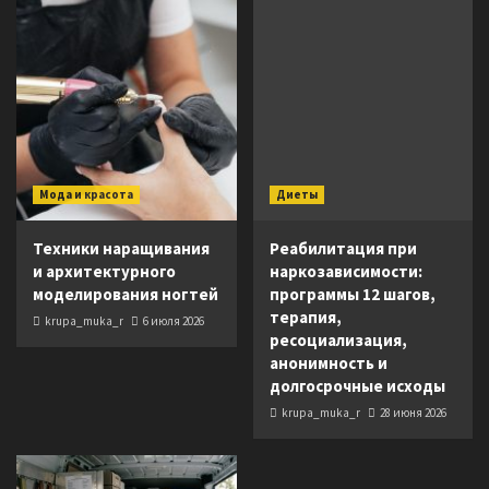
Мода и красота
Диеты
Техники наращивания
Реабилитация при
и архитектурного
наркозависимости:
моделирования ногтей
программы 12 шагов,
терапия,
krupa_muka_r
6 июля 2026
ресоциализация,
анонимность и
долгосрочные исходы
krupa_muka_r
28 июня 2026