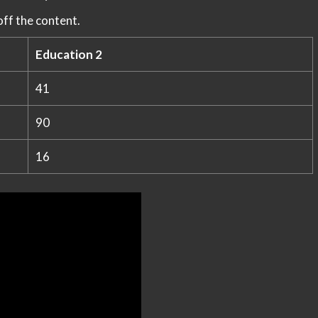
ff the content.
Education 2
41
90
16