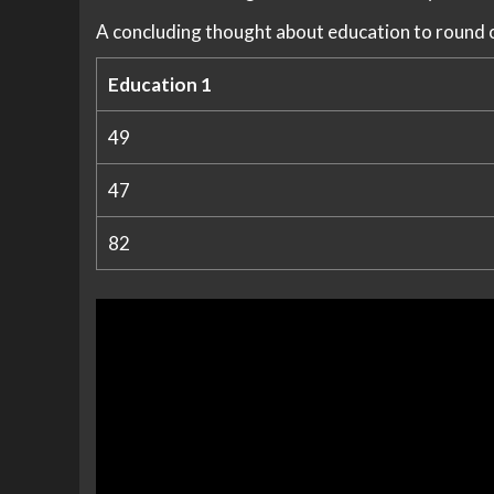
A concluding thought about education to round o
Education 1
49
47
82