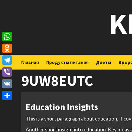
Перейти
K
к
содержимому
WhatsApp
Odnoklassniki
Главная
Продукты питания
Диеты
Здор
Telegram
9UW8EUTC
Viber
VK
Education Insights
Отправить
This is a short paragraph about education. It co
Another short insight into education. Key ideas a