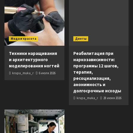
Мода и красота
Диеты
Техники наращивания
Реабилитация при
и архитектурного
наркозависимости:
моделирования ногтей
программы 12 шагов,
терапия,
krupa_muka_r
6 июля 2026
ресоциализация,
анонимность и
долгосрочные исходы
krupa_muka_r
28 июня 2026