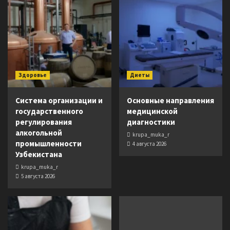
Здоровье
Диеты
Система организации и
Основные направления
государственного
медицинской
регулирования
диагностики
алкогольной
krupa_muka_r
промышленности
4 августа 2026
Узбекистана
krupa_muka_r
5 августа 2026