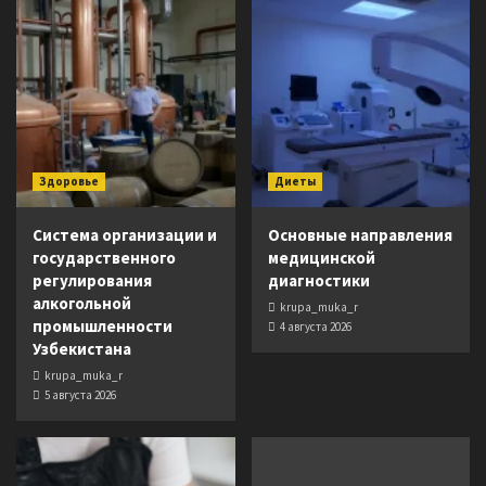
Здоровье
Диеты
Система организации и
Основные направления
государственного
медицинской
регулирования
диагностики
алкогольной
krupa_muka_r
промышленности
4 августа 2026
Узбекистана
krupa_muka_r
5 августа 2026