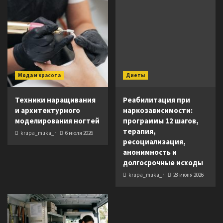
Мода и красота
Диеты
Техники наращивания
Реабилитация при
и архитектурного
наркозависимости:
моделирования ногтей
программы 12 шагов,
терапия,
krupa_muka_r
6 июля 2026
ресоциализация,
анонимность и
долгосрочные исходы
krupa_muka_r
28 июня 2026