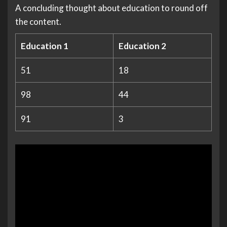
A concluding thought about education to round off
the content.
Education 1
Education 2
51
18
98
44
91
3