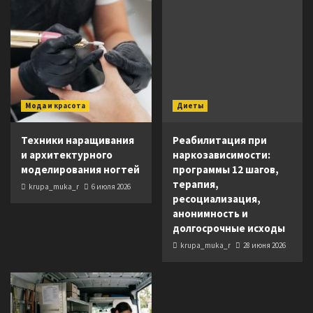
Мода и красота
Диеты
Техники наращивания
Реабилитация при
и архитектурного
наркозависимости:
моделирования ногтей
программы 12 шагов,
терапия,
krupa_muka_r
6 июля 2026
ресоциализация,
анонимность и
долгосрочные исходы
krupa_muka_r
28 июня 2026