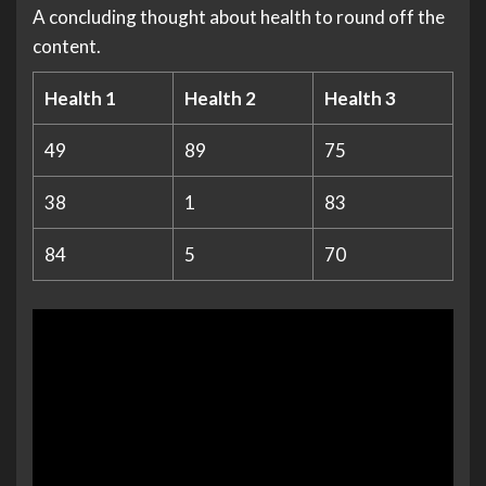
A concluding thought about health to round off the
content.
Health 1
Health 2
Health 3
49
89
75
38
1
83
84
5
70