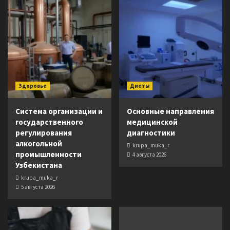
Здоровье
Диеты
Система организации и
Основные направления
государственного
медицинской
регулирования
диагностики
алкогольной
krupa_muka_r
промышленности
4 августа 2026
Узбекистана
krupa_muka_r
5 августа 2026