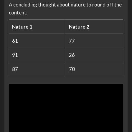
A concluding thought about nature to round off the
content.
Nature 1
Nature 2
61
77
91
26
87
70