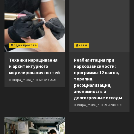
Мода и красота
Диеты
Техники наращивания
Реабилитация при
и архитектурного
наркозависимости:
моделирования ногтей
программы 12 шагов,
терапия,
krupa_muka_r
6 июля 2026
ресоциализация,
анонимность и
долгосрочные исходы
krupa_muka_r
28 июня 2026