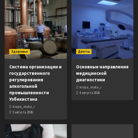
Здоровье
Диеты
Система организации и
Основные направления
государственного
медицинской
регулирования
диагностики
алкогольной
krupa_muka_r
промышленности
4 августа 2026
Узбекистана
krupa_muka_r
5 августа 2026