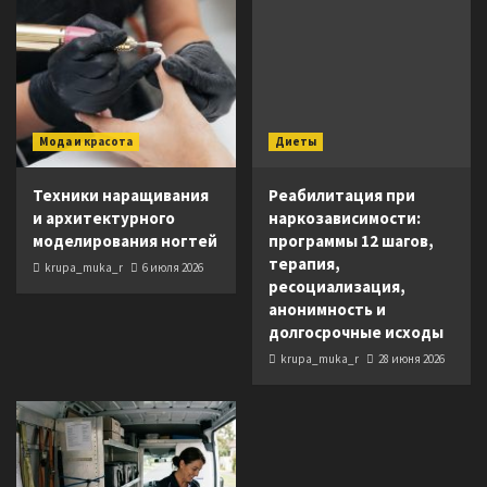
Мода и красота
Диеты
Техники наращивания
Реабилитация при
и архитектурного
наркозависимости:
моделирования ногтей
программы 12 шагов,
терапия,
krupa_muka_r
6 июля 2026
ресоциализация,
анонимность и
долгосрочные исходы
krupa_muka_r
28 июня 2026