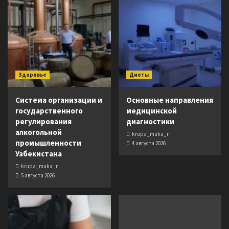
Здоровье
Диеты
Система организации и
Основные направления
государственного
медицинской
регулирования
диагностики
алкогольной
krupa_muka_r
промышленности
4 августа 2026
Узбекистана
krupa_muka_r
5 августа 2026