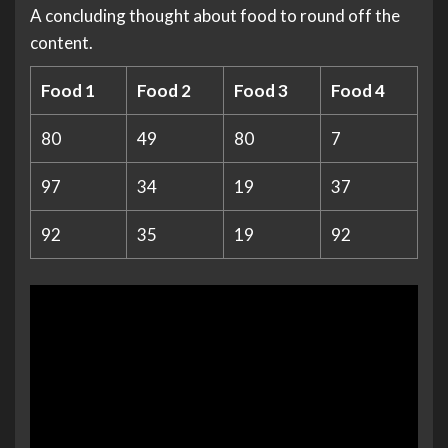
A concluding thought about food to round off the
content.
Food 1
Food 2
Food 3
Food 4
80
49
80
7
97
34
19
37
92
35
19
92