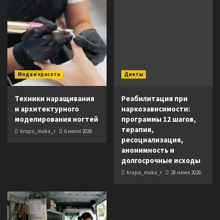
Мода и красота
Диеты
Техники наращивания
Реабилитация при
и архитектурного
наркозависимости:
моделирования ногтей
программы 12 шагов,
терапия,
krupa_muka_r
6 июля 2026
ресоциализация,
анонимность и
долгосрочные исходы
krupa_muka_r
28 июня 2026