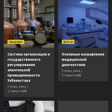
Здоровье
Диеты
Система организации и
Основные направления
государственного
медицинской
регулирования
диагностики
алкогольной
krupa_muka_r
промышленности
4 августа 2026
Узбекистана
krupa_muka_r
5 августа 2026