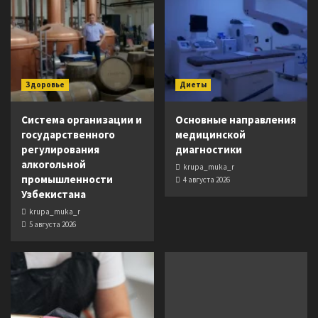
Здоровье
Диеты
Система организации и
Основные направления
государственного
медицинской
регулирования
диагностики
алкогольной
krupa_muka_r
промышленности
4 августа 2026
Узбекистана
krupa_muka_r
5 августа 2026