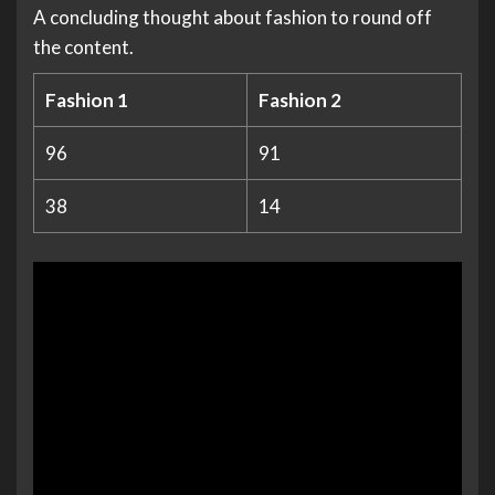
A concluding thought about fashion to round off
the content.
Fashion 1
Fashion 2
96
91
38
14