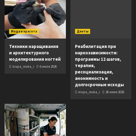
Мода и красота
Диеты
Техники наращивания
Реабилитация при
и архитектурного
наркозависимости:
моделирования ногтей
программы 12 шагов,
терапия,
krupa_muka_r
6 июля 2026
ресоциализация,
анонимность и
долгосрочные исходы
krupa_muka_r
28 июня 2026