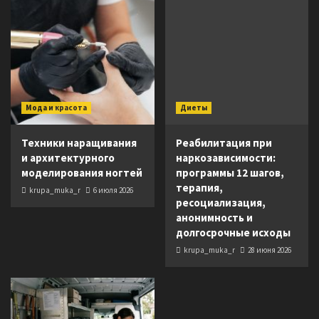
Мода и красота
Диеты
Техники наращивания
Реабилитация при
и архитектурного
наркозависимости:
моделирования ногтей
программы 12 шагов,
терапия,
krupa_muka_r
6 июля 2026
ресоциализация,
анонимность и
долгосрочные исходы
krupa_muka_r
28 июня 2026