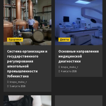
Здоровье
Диеты
Система организации и
Основные направления
государственного
медицинской
регулирования
диагностики
алкогольной
krupa_muka_r
промышленности
4 августа 2026
Узбекистана
krupa_muka_r
5 августа 2026