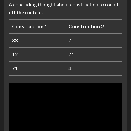
A concluding thought about construction to round
off the content.
Construction 1
Construction 2
88
7
12
71
71
4