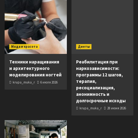
Мода и красота
Диеты
Техники наращивания
Реабилитация при
и архитектурного
наркозависимости:
моделирования ногтей
программы 12 шагов,
терапия,
krupa_muka_r
6 июля 2026
ресоциализация,
анонимность и
долгосрочные исходы
krupa_muka_r
28 июня 2026