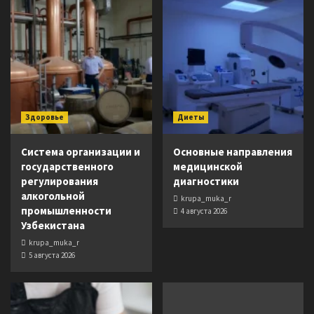
Здоровье
Диеты
Система организации и
Основные направления
государственного
медицинской
регулирования
диагностики
алкогольной
krupa_muka_r
промышленности
4 августа 2026
Узбекистана
krupa_muka_r
5 августа 2026