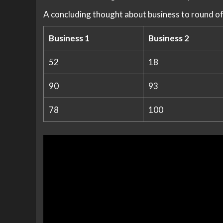
A concluding thought about business to round of
Business 1
Business 2
52
18
90
93
78
100