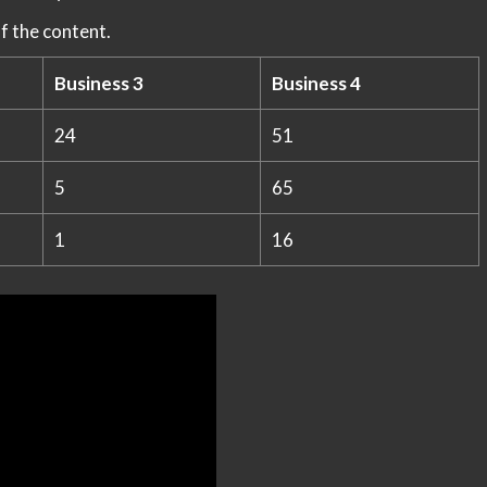
f the content.
Business 3
Business 4
24
51
5
65
1
16