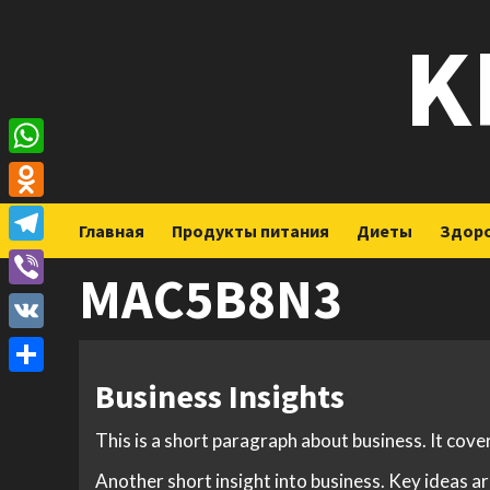
Перейти
K
к
содержимому
WhatsApp
Odnoklassniki
Главная
Продукты питания
Диеты
Здор
Telegram
MAC5B8N3
Viber
VK
Business Insights
Отправить
This is a short paragraph about business. It cove
Another short insight into business. Key ideas ar