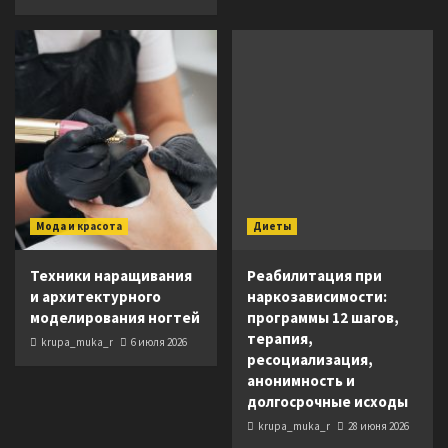
Мода и красота
Диеты
Техники наращивания
Реабилитация при
и архитектурного
наркозависимости:
моделирования ногтей
программы 12 шагов,
терапия,
krupa_muka_r
6 июля 2026
ресоциализация,
анонимность и
долгосрочные исходы
krupa_muka_r
28 июня 2026