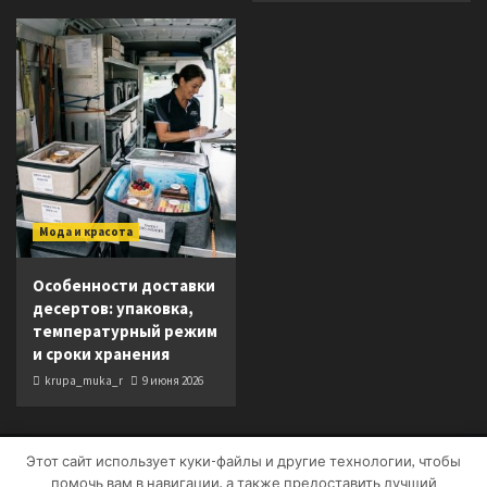
Мода и красота
Особенности доставки
десертов: упаковка,
температурный режим
и сроки хранения
krupa_muka_r
9 июня 2026
Этот сайт использует куки-файлы и другие технологии, чтобы
Copyright © Все права защищены.
|
CoverNews
от AF
помочь вам в навигации, а также предоставить лучший