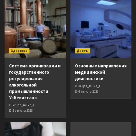
Здоровье
Диеты
Система организации и
Основные направления
государственного
медицинской
регулирования
диагностики
алкогольной
krupa_muka_r
промышленности
4 августа 2026
Узбекистана
krupa_muka_r
5 августа 2026