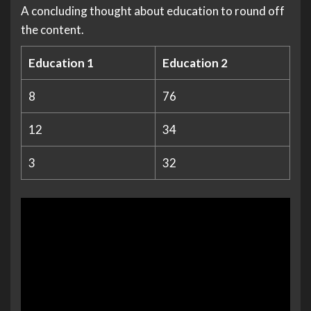
A concluding thought about education to round off
the content.
Education 1
Education 2
8
76
12
34
3
32