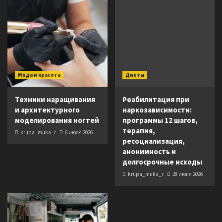
Мода и красота
Диеты
Техники наращивания
Реабилитация при
и архитектурного
наркозависимости:
моделирования ногтей
программы 12 шагов,
терапия,
krupa_muka_r
6 июля 2026
ресоциализация,
анонимность и
долгосрочные исходы
krupa_muka_r
28 июня 2026