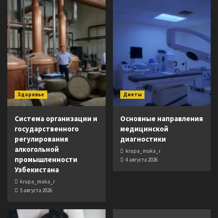
Здоровье
Диеты
Система организации и
Основные направления
государственного
медицинской
регулирования
диагностики
алкогольной
krupa_muka_r
промышленности
4 августа 2026
Узбекистана
krupa_muka_r
5 августа 2026