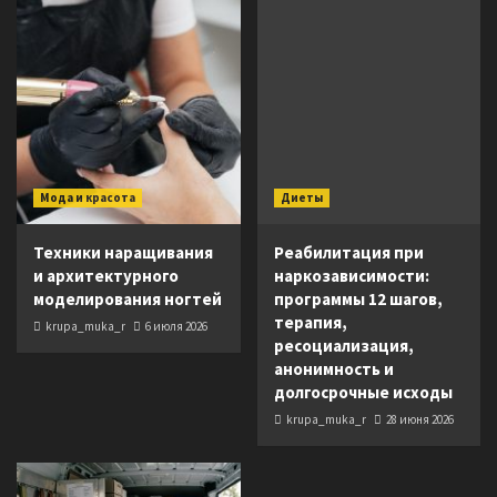
Мода и красота
Диеты
Техники наращивания
Реабилитация при
и архитектурного
наркозависимости:
моделирования ногтей
программы 12 шагов,
терапия,
krupa_muka_r
6 июля 2026
ресоциализация,
анонимность и
долгосрочные исходы
krupa_muka_r
28 июня 2026