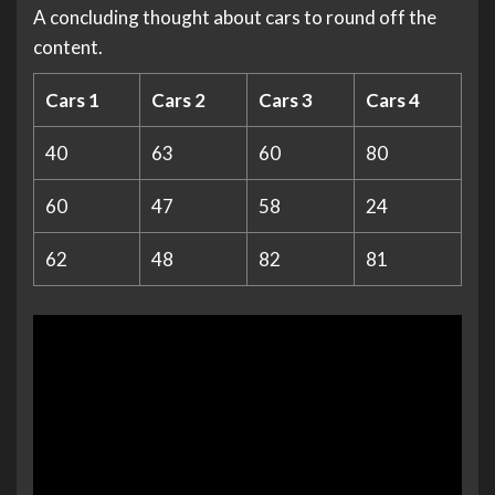
A concluding thought about cars to round off the
content.
Cars 1
Cars 2
Cars 3
Cars 4
40
63
60
80
60
47
58
24
62
48
82
81