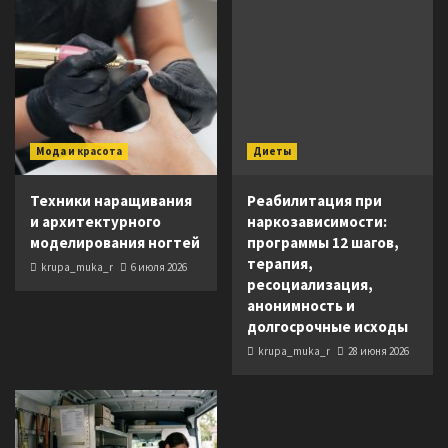
Мода и красота
Диеты
Техники наращивания
Реабилитация при
и архитектурного
наркозависимости:
моделирования ногтей
программы 12 шагов,
терапия,
krupa_muka_r
6 июля 2026
ресоциализация,
анонимность и
долгосрочные исходы
krupa_muka_r
28 июня 2026