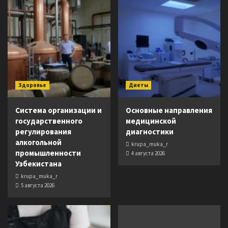
Здоровье
Диеты
Система организации и
Основные направления
государственного
медицинской
регулирования
диагностики
алкогольной
krupa_muka_r
промышленности
4 августа 2026
Узбекистана
krupa_muka_r
5 августа 2026