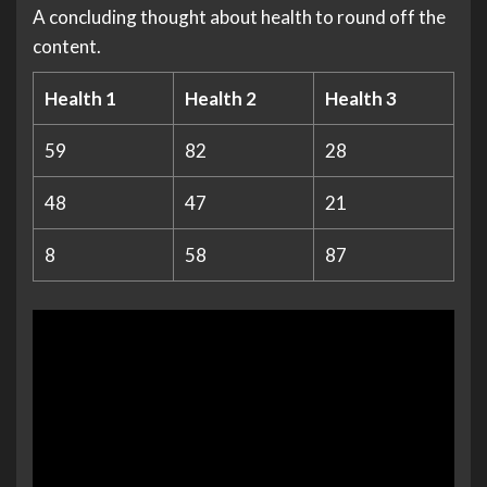
A concluding thought about health to round off the
content.
Health 1
Health 2
Health 3
59
82
28
48
47
21
8
58
87