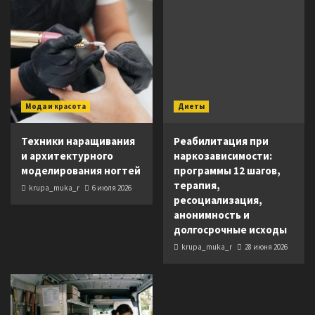
Мода и красота
Диеты
Техники наращивания
Реабилитация при
и архитектурного
наркозависимости:
моделирования ногтей
программы 12 шагов,
терапия,
krupa_muka_r
6 июля 2026
ресоциализация,
анонимность и
долгосрочные исходы
krupa_muka_r
28 июня 2026