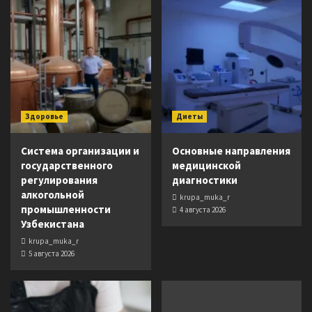
Здоровье
Диеты
Система организации и
Основные направления
государственного
медицинской
регулирования
диагностики
алкогольной
krupa_muka_r
промышленности
4 августа 2026
Узбекистана
krupa_muka_r
5 августа 2026